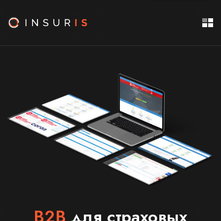
B2B
для страховых