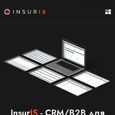
Insur
IS
- CRM/B2B для